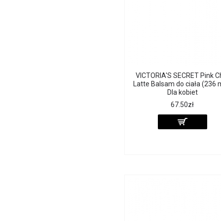
VICTORIA'S SECRET Pink C
Latte Balsam do ciała (236 m
Dla kobiet
67.50zł
Dodaj do listy życzeń
Porównaj ten produkt