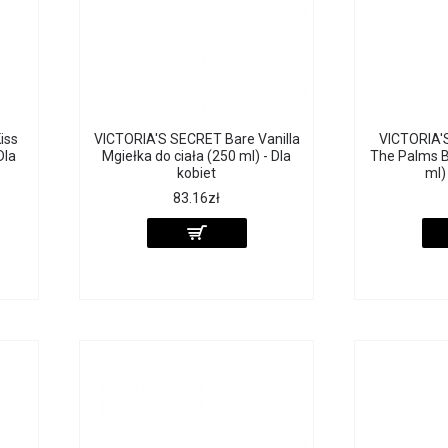
iss
VICTORIA'S SECRET Bare Vanilla
VICTORIA'
Dla
Mgiełka do ciała (250 ml) - Dla
The Palms B
kobiet
ml) 
83.16zł
Dodaj do listy życzeń
Dodaj
Porównaj ten produkt
Porów