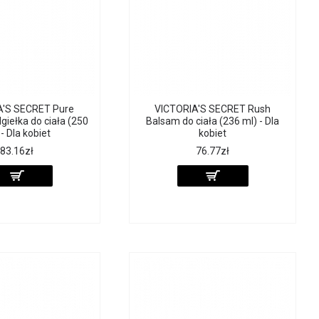
A'S SECRET Pure
VICTORIA'S SECRET Rush
giełka do ciała (250
Balsam do ciała (236 ml) - Dla
- Dla kobiet
kobiet
83.16zł
76.77zł
 do listy życzeń
Dodaj do listy życzeń
naj ten produkt
Porównaj ten produkt