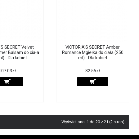
'S SECRET Velvet
VICTORIA'S SECRET Amber
mer Balsam do ciała
Romance Mgiełka do ciała (250
l) - Dla kobiet
ml) - Dla kobiet
107.03zł
82.55zł
 do listy życzeń
Dodaj do listy życzeń
naj ten produkt
Porównaj ten produkt
Wyświetlono: 1 do 20 z 21 (2 stron)