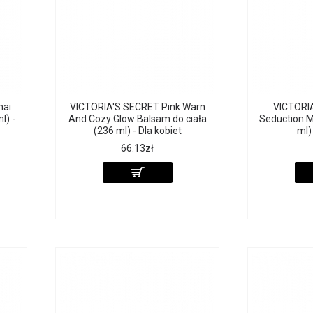
hai
VICTORIA'S SECRET Pink Warn
VICTORI
l) -
And Cozy Glow Balsam do ciała
Seduction M
(236 ml) - Dla kobiet
ml) 
66.13zł
Dodaj do listy życzeń
Dodaj
Porównaj ten produkt
Porów