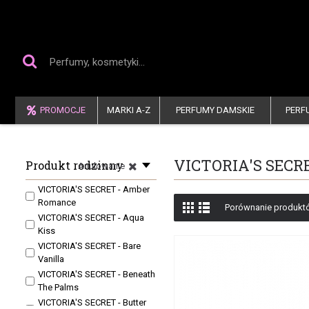
PROMOCJE
MARKI A-Z
PERFUMY DAMSKIE
PERF
VICTORIA'S SECR
Produkt rodzinny
Anulowanie
VICTORIA'S SECRET - Amber
Romance
Porównanie produktó
VICTORIA'S SECRET - Aqua
Kiss
VICTORIA'S SECRET - Bare
Vanilla
VICTORIA'S SECRET - Beneath
The Palms
VICTORIA'S SECRET - Butter