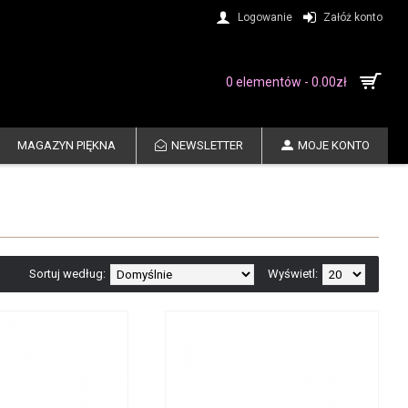
Logowanie
Załóż konto
0 elementów - 0.00zł
MAGAZYN PIĘKNA
NEWSLETTER
MOJE KONTO
Sortuj według:
Wyświetl: